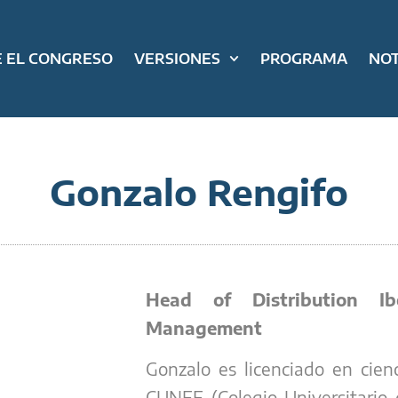
 EL CONGRESO
VERSIONES
PROGRAMA
NOT
Gonzalo Rengifo
Head of Distribution
I
Management
Gonzalo es licenciado en cien
CUNEF (Colegio Universitario 