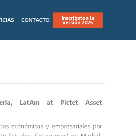
Inscríbete a la
ICIAS
CONTACTO
versión 2025
beria, LatAm at Pictet Asset
cias económicas y empresariales por
de Estudios Financieros) en Madrid,